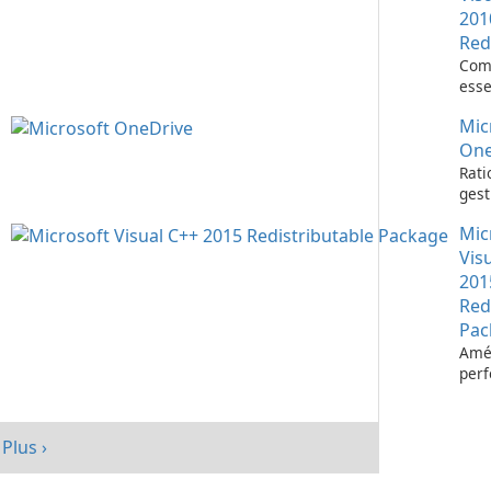
201
Red
Com
esse
l’ex
Mic
d’ap
Visu
One
Rati
gest
fich
Mic
Micr
One
Vis
201
Red
Pac
Amél
per
votr
avec
redi
Plus ›
Micr
C++ 