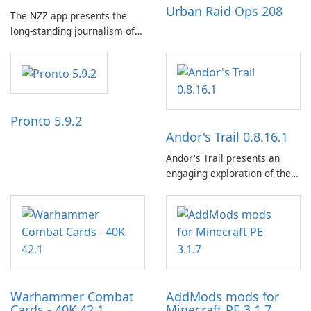
Urban Raid Ops 208
The NZZ app presents the
long-standing journalism of
the NZZ, rooted in
independence, open debate,
and a liberal outlook that
embraces diverse opinion.
Pronto 5.9.2
Andor's Trail 0.8.16.1
Andor's Trail presents an
engaging exploration of the
fantasy world of Dhayavar,
centered around the pursuit
of your brother, Andor,
through a quest-driven
narrative inspired by classic
role-playing games.
Warhammer Combat
AddMods mods for
Cards - 40K 42.1
Minecraft PE 3.1.7