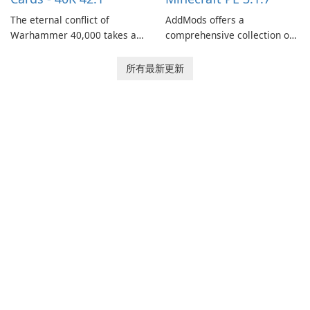
The eternal conflict of
AddMods offers a
Warhammer 40,000 takes a
comprehensive collection of
new turn in Warhammer
add-ons for Minecraft PE,
Combat Cards - 40K, a card
allowing you to enhance your
所有最新更新
game featuring miniatures
gameplay with incredible
from Games Workshop's
mods and maps. With these
Warhammer 40,000
add-ons, your Minecraft PE
Universe.
experience will become even
more captivating and
immersive.